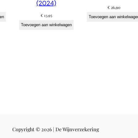
a
(2024)
€
26,90
l
€
13,95
en
Toevoegen aan winkelwage
t
Toevoegen aan winkelwagen
e
r
J
.
O
s
t
e
r
(
2
Copyright © 2026 | De Wijnverzekering
0