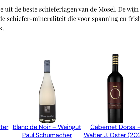
s
e uit de beste schieferlagen van de Mosel. De wij
t
 schiefer‑mineraliteit die voor spanning en frish
e
k.
i
n
F
e
i
n
h
e
r
b
–
ster
Blanc de Noir – Weingut
Cabernet Dorsa 
W
Paul Schumacher
Walter J. Oster (20