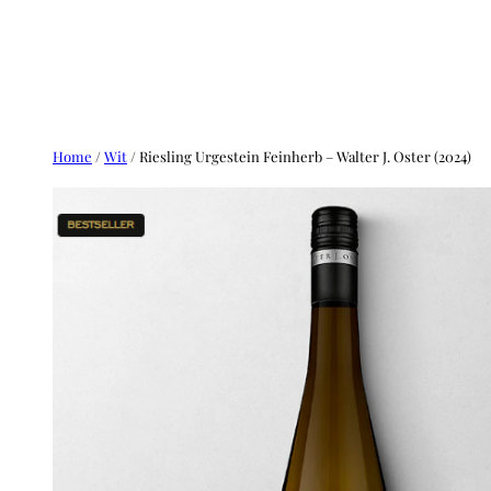
Ga
naar
de
inhoud
Home
/
Wit
/ Riesling Urgestein Feinherb – Walter J. Oster (2024)