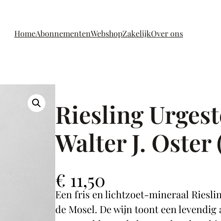
Home
Abonnementen
Webshop
Zakelijk
Over ons
Riesling Urgest
Walter J. Oster 
€
11,50
Een fris en lichtzoet-mineraal Riesli
de Mosel. De wijn toont een levendig