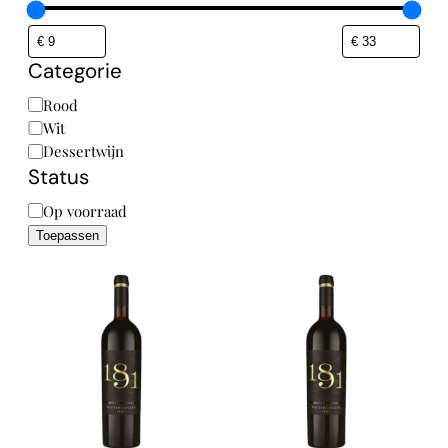
Categorie
Categorie
Rood
Wit
Dessertwijn
Status
Status
Op voorraad
Toepassen