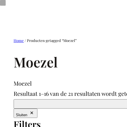
Ga
naar
de
inhoud
Home
/ Producten getagged “Moezel”
Moezel
Moezel
Resultaat 1–16 van de 21 resultaten wordt ge
Sluiten
Filters