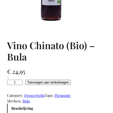
Vino Chinato (Bio) –
Bula
€
24,95
–
V
Toevoegen aan winkelwagen
i
n
Category:
Dessertwijn
Tags:
Piemonte
o
Merken:
Bula
C
Beschrijving
h