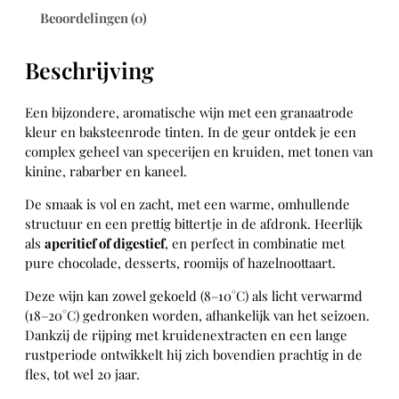
i
Beoordelingen (0)
n
a
Beschrijving
t
o
(
Een bijzondere, aromatische wijn met een granaatrode
B
kleur en baksteenrode tinten. In de geur ontdek je een
i
complex geheel van specerijen en kruiden, met tonen van
o
kinine, rabarber en kaneel.
)
De smaak is vol en zacht, met een warme, omhullende
–
structuur en een prettig bittertje in de afdronk. Heerlijk
B
als
aperitief of digestief
, en perfect in combinatie met
u
pure chocolade, desserts, roomijs of hazelnoottaart.
l
a
Deze wijn kan zowel gekoeld (8–10°C) als licht verwarmd
a
(18–20°C) gedronken worden, afhankelijk van het seizoen.
a
Dankzij de rijping met kruidenextracten en een lange
n
rustperiode ontwikkelt hij zich bovendien prachtig in de
t
fles, tot wel 20 jaar.
a