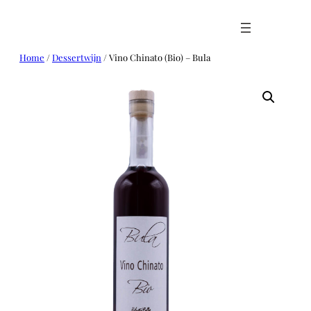
Ga
naar
de
inhoud
Home
/
Dessertwijn
/ Vino Chinato (Bio) – Bula