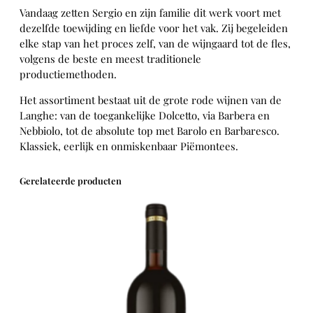
2
Vandaag zetten Sergio en zijn familie dit werk voort met
0
dezelfde toewijding en liefde voor het vak. Zij begeleiden
)
elke stap van het proces zelf, van de wijngaard tot de fles,
a
volgens de beste en meest traditionele
a
productiemethoden.
n
Het assortiment bestaat uit de grote rode wijnen van de
t
Langhe: van de toegankelijke Dolcetto, via Barbera en
a
Nebbiolo, tot de absolute top met Barolo en Barbaresco.
l
Klassiek, eerlijk en onmiskenbaar Piëmontees.
Gerelateerde producten