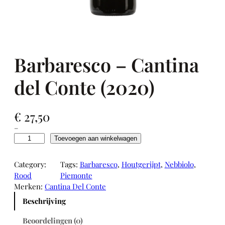
Barbaresco – Cantina
del Conte (2020)
€
27,50
–
B
Toevoegen aan winkelwagen
a
r
Category:
Tags:
Barbaresco
, 
Houtgerijpt
, 
Nebbiolo
, 
b
Rood
Piemonte
a
Merken:
Cantina Del Conte
r
Beschrijving
e
s
Beoordelingen (0)