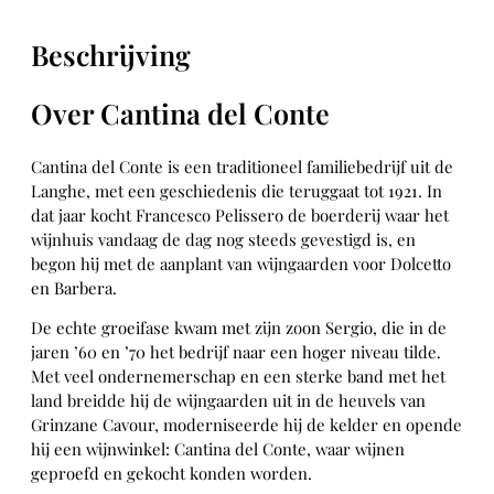
c
o
Beschrijving
–
C
a
Over Cantina del Conte
n
t
Cantina del Conte is een traditioneel familiebedrijf uit de
i
Langhe, met een geschiedenis die teruggaat tot 1921. In
n
dat jaar kocht Francesco Pelissero de boerderij waar het
a
wijnhuis vandaag de dag nog steeds gevestigd is, en
d
begon hij met de aanplant van wijngaarden voor Dolcetto
e
en Barbera.
l
C
De echte groeifase kwam met zijn zoon Sergio, die in de
o
jaren ’60 en ’70 het bedrijf naar een hoger niveau tilde.
n
Met veel ondernemerschap en een sterke band met het
t
land breidde hij de wijngaarden uit in de heuvels van
e
Grinzane Cavour, moderniseerde hij de kelder en opende
(
hij een wijnwinkel: Cantina del Conte, waar wijnen
2
geproefd en gekocht konden worden.
0