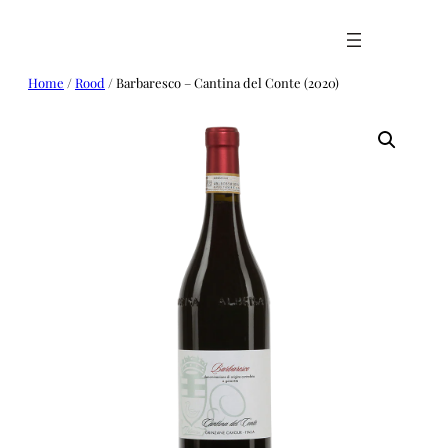
Ga
naar
de
inhoud
Home
/
Rood
/ Barbaresco – Cantina del Conte (2020)