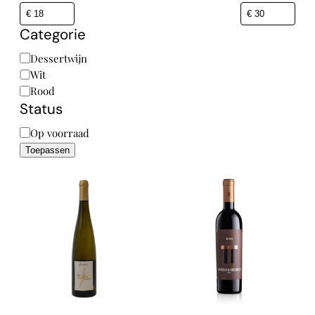
Categorie
Categorie
Dessertwijn
Wit
Rood
Status
Status
Op voorraad
Toepassen