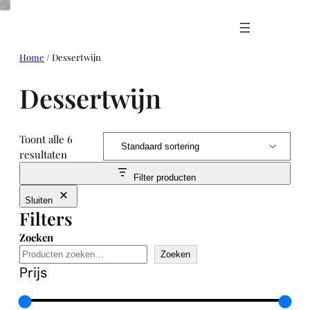
Ga
naar
de
inhoud
Home
/ Dessertwijn
Dessertwijn
Toont alle 6
resultaten
Filter producten
Sluiten
Filters
Zoeken
Zoeken
Prijs