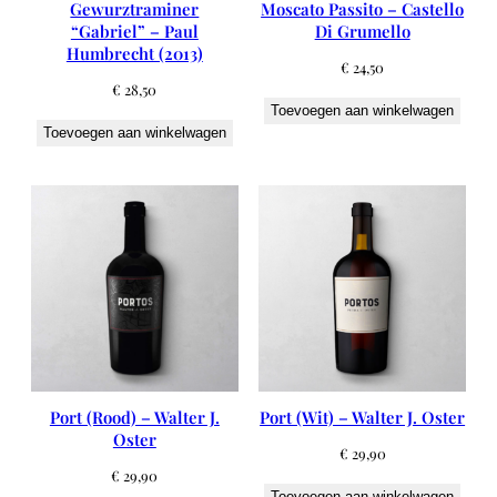
Gewurztraminer
Moscato Passito – Castello
“Gabriel” – Paul
Di Grumello
Humbrecht (2013)
€
24,50
€
28,50
Toevoegen aan winkelwagen
Toevoegen aan winkelwagen
Port (Rood) – Walter J.
Port (Wit) – Walter J. Oster
Oster
€
29,90
€
29,90
Toevoegen aan winkelwagen