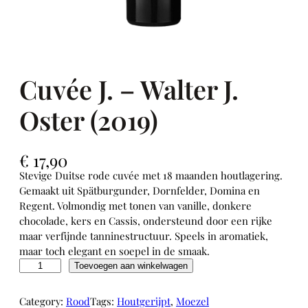
Cuvée J. – Walter J.
Oster (2019)
€
17,90
Stevige Duitse rode cuvée met 18 maanden houtlagering.
Gemaakt uit Spätburgunder, Dornfelder, Domina en
Regent. Volmondig met tonen van vanille, donkere
chocolade, kers en Cassis, ondersteund door een rijke
maar verfijnde tanninestructuur. Speels in aromatiek,
maar toch elegant en soepel in de smaak.
C
Toevoegen aan winkelwagen
u
v
Category:
Rood
Tags:
Houtgerijpt
, 
Moezel