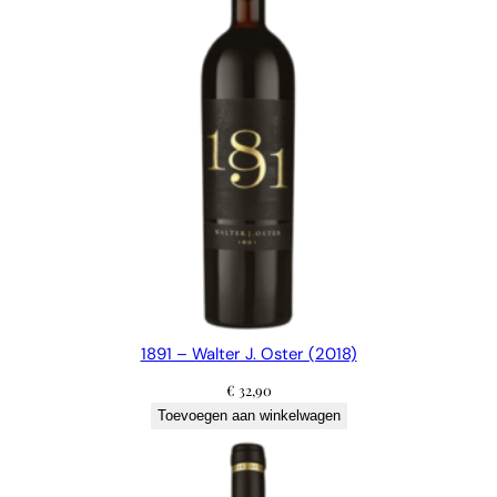
1
9
)
a
a
n
t
a
l
1891 – Walter J. Oster (2018)
€
32,90
Toevoegen aan winkelwagen