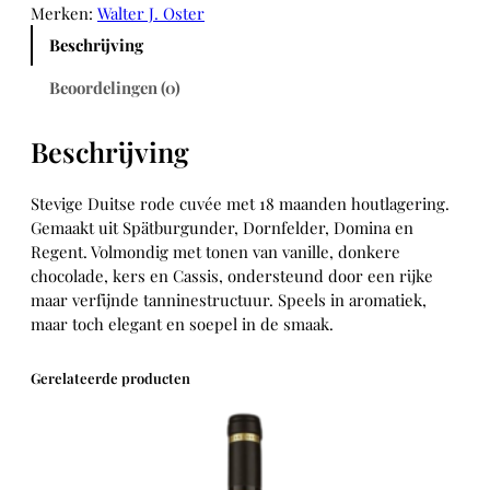
é
Merken:
Walter J. Oster
e
Beschrijving
J
.
Beoordelingen (0)
–
W
Beschrijving
a
l
t
Stevige Duitse rode cuvée met 18 maanden houtlagering.
e
Gemaakt uit Spätburgunder, Dornfelder, Domina en
r
Regent. Volmondig met tonen van vanille, donkere
J
chocolade, kers en Cassis, ondersteund door een rijke
.
maar verfijnde tanninestructuur. Speels in aromatiek,
O
maar toch elegant en soepel in de smaak.
s
t
Gerelateerde producten
e
r
(
2
0