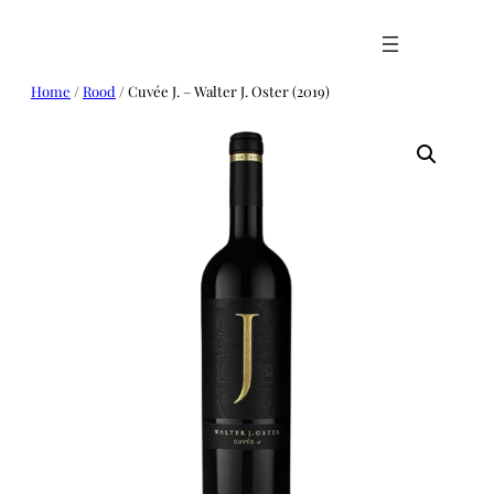
Ga
naar
de
inhoud
Home
/
Rood
/ Cuvée J. – Walter J. Oster (2019)