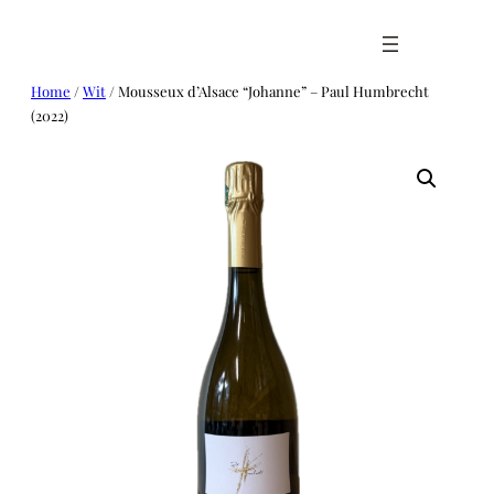
Ga
naar
de
inhoud
Home
/
Wit
/ Mousseux d’Alsace “Johanne” – Paul Humbrecht
(2022)