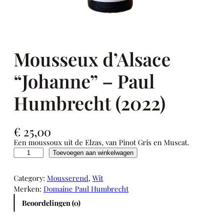
Mousseux d’Alsace
“Johanne” – Paul
Humbrecht (2022)
€
25,00
Een moussoux uit de Elzas, van Pinot Gris en Muscat.
M
Toevoegen aan winkelwagen
o
u
Category:
Mousserend
, 
Wit
s
Merken:
Domaine Paul Humbrecht
s
Beoordelingen (0)
e
u