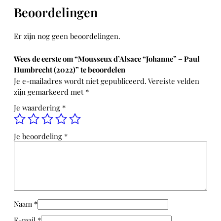
x
Beoordelingen
d
'
Er zijn nog geen beoordelingen.
A
l
Wees de eerste om “Mousseux d’Alsace “Johanne” – Paul
s
Humbrecht (2022)” te beoordelen
a
Je e-mailadres wordt niet gepubliceerd.
Vereiste velden
c
zijn gemarkeerd met
*
e
"
Je waardering
*
J
o
Je beoordeling
*
h
a
n
n
e
"
Naam
*
–
P
E-mail
*