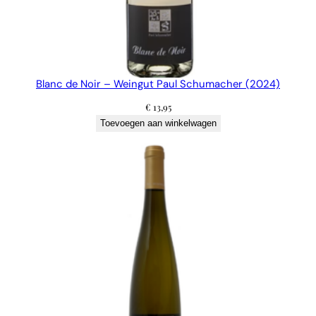
n
t
a
l
Blanc de Noir – Weingut Paul Schumacher (2024)
€
13,95
Toevoegen aan winkelwagen