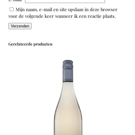
a
Mijn naam, e-mail en site opslaan in deze browser
u
voor de volgende keer wanneer ik een reactie plaats.
l
H
u
m
b
Gerelateerde producten
r
e
c
h
t
(
2
0
2
2
)
a
a