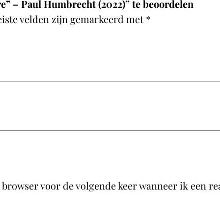
i
re” – Paul Humbrecht (2022)” te beoordelen
e
eiste velden zijn gemarkeerd met
*
r
r
e
"
–
P
a
u
l
H
u
 browser voor de volgende keer wanneer ik een rea
m
b