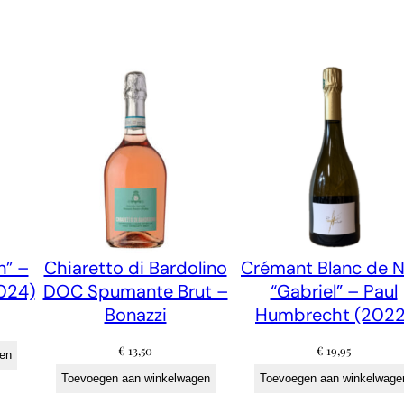
r
e
c
h
t
(
2
0
2
2
n” –
Chiaretto di Bardolino
Crémant Blanc de N
)
024)
DOC Spumante Brut –
“Gabriel” – Paul
a
Bonazzi
Humbrecht (2022
a
€
13,50
€
19,95
n
en
Toevoegen aan winkelwagen
Toevoegen aan winkelwage
t