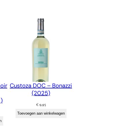
oir
Custoza DOC – Bonazzi
(2025)
)
€
9,95
Toevoegen aan winkelwagen
n