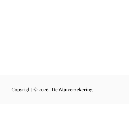
a
l
Copyright © 2026 | De Wijnverzekering