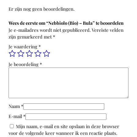
B
Er zijn nog geen beoordelingen.
i
o
Wees de eerste om “Nebbiolo (Bio) – Bula” te beoordelen
)
Je e-mailadres wordt niet gepubliceerd.
Vereiste velden
–
zijn gemarkeerd met
*
B
u
Je waardering
*
l
a
Je beoordeling
*
a
a
n
t
a
l
Naam
*
E-mail
*
Mijn naam, e-mail en site opslaan in deze browser
voor de volgende keer wanneer ik een reactie plaats.