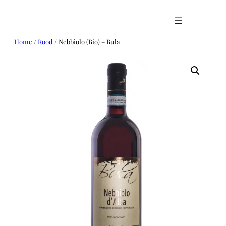
Ga
naar
de
inhoud
Home
/
Rood
/ Nebbiolo (Bio) – Bula