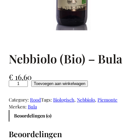
Nebbiolo (Bio) – Bula
€
16,60
N
Toevoegen aan winkelwagen
e
b
Category:
Rood
Tags:
Biologisch
, 
Nebbiolo
, 
Piemonte
b
Merken:
Bula
i
Beoordelingen (0)
o
l
o
Beoordelingen
(