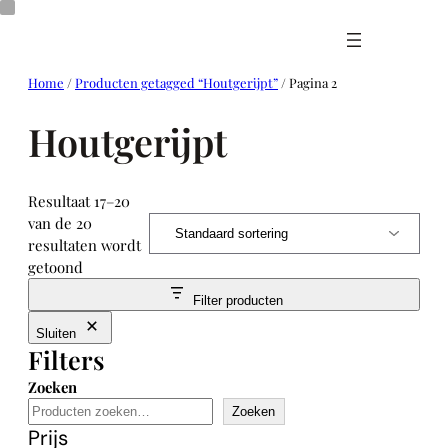
Ga
naar
de
inhoud
Home
/
Producten getagged “Houtgerijpt”
/ Pagina 2
Houtgerijpt
Resultaat 17–20
van de 20
resultaten wordt
getoond
Filter producten
Sluiten
Filters
Zoeken
Zoeken
Prijs