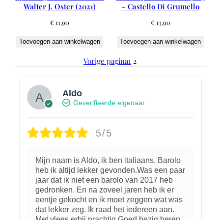
Walter J. Oster (2021)
– Castello Di Grumello
€
11,90
€
13,90
Toevoegen aan winkelwagen
Toevoegen aan winkelwagen
Vorige pagina
1
2
Aldo
Geverifieerde eigenaar
5/5
Mijn naam is Aldo, ik ben italiaans. Barolo
heb ik altijd lekker gevonden.Was een paar
jaar dat ik niet een barolo van 2017 heb
gedronken. En na zoveel jaren heb ik er
eentje gekocht en ik moet zeggen wat was
dat lekker zeg. Ik raad het iedereen aan.
Met vlees erbij,prachtig.Goed bezig heren