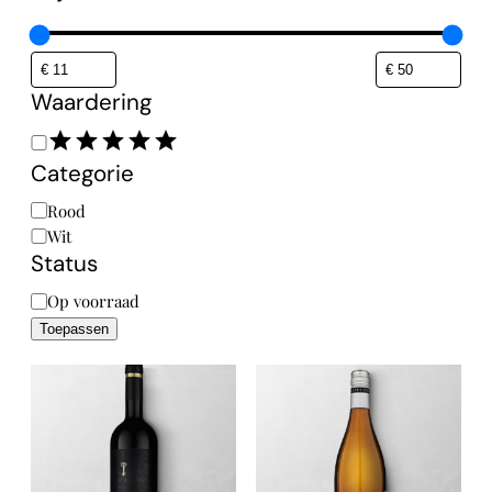
Waardering
Waardering
Categorie
Categorie
Rood
Wit
Status
Status
Op voorraad
Toepassen