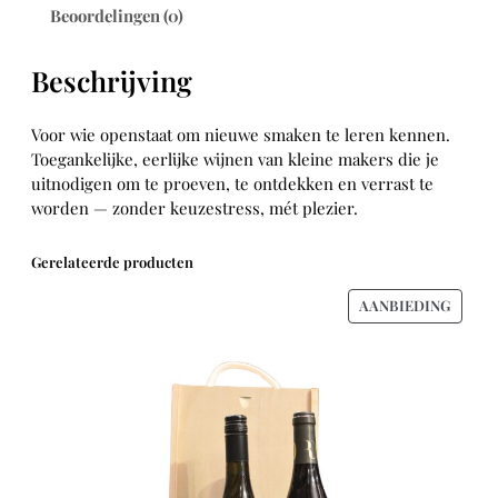
k
r
k
Beoordelingen (0)
e
i
k
l
j
i
i
s
Beschrijving
n
j
i
g
k
s
s
Voor wie openstaat om nieuwe smaken te leren kennen.
e
:
v
Toegankelijke, eerlijke wijnen van kleine makers die je
p
€
e
uitnodigen om te proeven, te ontdekken en verrast te
r
r
worden — zonder keuzestress, mét plezier.
i
2
z
j
3
e
Gerelateerde producten
s
,
k
w
5
e
PROD
AANBIEDING
a
0
r
IN
s
.
i
DE
:
n
UITVE
€
g
a
2
a
5
n
,
t