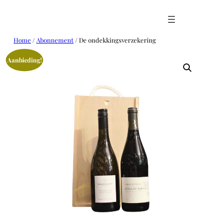
Ga
naar
de
inhoud
Home
/
Abonnement
/ De ondekkingsverzekering
Aanbieding!