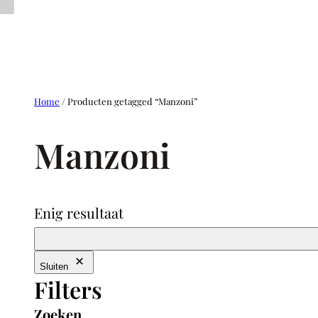
Ga
naar
de
inhoud
Home
/ Producten getagged “Manzoni”
Manzoni
Enig resultaat
Sluiten
Filters
Zoeken