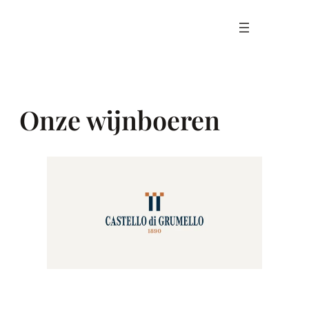
Ga
naar
de
inhoud
Onze wijnboeren